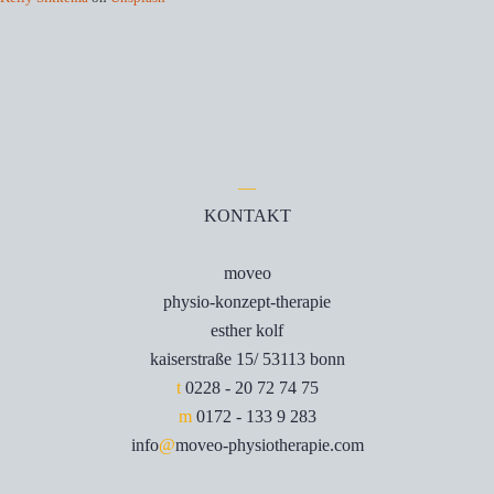
—
KONTAKT
moveo
physio-konzept-therapie
esther kolf
kaiserstraße 15/ 53113 bonn
t
0228 - 20 72 74 75
m
0172 - 133 9 283
info
@
moveo-physiotherapie.com